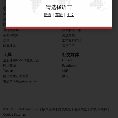
请选择语言
公司信息
产品
ASMPT集团
印刷解决方案
德语
|
英语
|
中文
ASMPT SMT解决方案分部
贴装解决方案
职业发展
检测解决方案
可持续发展
软件解决方案
新闻&媒体
先进封装
活动
工艺支持产品
时事通讯
智慧工厂
工具
社交媒体
注册使用ASMPT在线工具
LinkedIn
网上商城
Facebook
Toolkit
优酷
解决方案证书管理
微信
在线学习平台Academy
© ASMPT SMT Solutions |
版本说明
|
隐私政策
|
使用条款
|
条款 & 条件
|
Cookie Settings