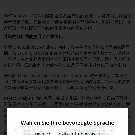
SMT Analytics 软件能够整合多条生产线的数据，并将其与理论最优
参考值相关联。其目标是即便在复杂的生产环境中，也能可靠识别生
产瓶颈、产线配置不均衡问题及潜在的优化空间。
升级的分析功能提升了产线优化
全新 Line Balance Analysis 功能，会将各个独立站点产品的实际周
期，与 WORKS Programming 计算得出的参考值进行比对。通过这
一分析，生产偏差及限制产能的工序步骤会即刻呈现，用户借此可快
速识别哪些工站制约了产线性能，以及不同程序对整线平衡的影响。
升级版 Theoretical Cycle Time Comparison 进一步揭示了等待时
间、加速度设置等编程参数与理论最优值之间的偏差。由于此类参数
通常会影响数千次贴装循环时间，因此其优化空间十分可观。
Reject Analysis 功能也同步完成了升级。除抛料率外，目前还可基
于元器件成本开展评估，进而更精准地评估其对经济效益的影响。通
过与工厂设备中心（Factory Equipment Center）的集成，供料器
维护状态、供料器进给计数器、下次维护保养间隔时间等维护相关信
Wählen Sie Ihre bevorzugte Sprache
息，可直接在分析场景中获取。
AI 辅助报告助力可落地决策
Deutsch
|
Englisch
|
Chinesisch