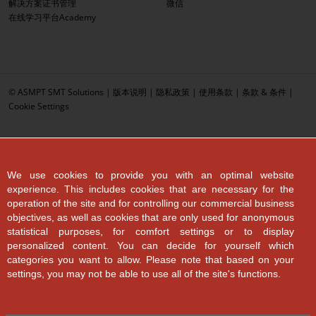
解决方案证书管理
微信
在线学习平台Academy
© ASMPT SMT Solutions |
版本说明
|
隐私政策
|
使用条款
|
条款 & 条件
|
Cookie Settings
We use cookies to provide you with an optimal website
experience. This includes cookies that are necessary for the
operation of the site and for controlling our commercial business
objectives, as well as cookies that are only used for anonymous
statistical purposes, for comfort settings or to display
personalized content. You can decide for yourself which
categories you want to allow. Please note that based on your
settings, you may not be able to use all of the site's functions.