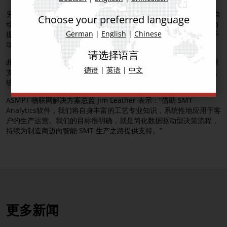
另一项重要升级是新增AI 辅助报告功能。该功能内置辅助模块，可自
Choose your preferred language
动分析生产数据，并提供结构清晰、按优先级排序的行动建议，助力
German
|
English
|
Chinese
提升生产效能、元器件利用率及设备稼动率。如此一来，用户无需手
动分析复杂的数据仪表盘，就能轻松制定出针对性的改善措施。
请选择语言
此外，SMT Analytics 软件还可集成其他制造商的设备，这些设备需
德语
|
英语
|
中文
支持 IPC-2591 CFX 协议。通过这一集成，可在异构生产环境中实现
统一的产线级分析与优化。
ASMPT 物联网解决方案总监 Jim Leather 表示：“借助 SMT
Analytics软件，我们将自身丰富的工艺专业知识，系统性地应用于客
户的生产运营。我们的目标很明确，就是简化数据驱动型决策流程，
持续为制造商迈向智能 SMT 生产之路提供支持。”
更多新闻