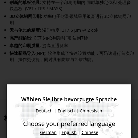
创新的单板治具:
支持在一个印刷周期内 同时单独定位和 处理多
块基板 (VPT / TRS / MASS)
3D立体钢网印刷:
功率电子封装领域采用银膏进行3D立体钢网印
刷
无与伦比的精度:
湿印精度: ±17.5 µm @ 2 cpk
高产能输出:
CCT (核心周期时间) 达到7秒
卓越的印刷质量:
提高直通良率
快速新品导入(NPI):
软件集成了快速设置功能，可迅速进行首次印
刷，操作更便捷，同时具有防错与纠错功能。
Wählen Sie Ihre bevorzugte Sprache
Deutsch
|
Englisch
|
Chinesisch
相关主题
Choose your preferred language
German
|
English
|
Chinese