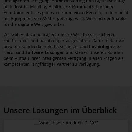
intelligenten Fertigung
. Automatisierung und Digitalisierung:
ob Industrie, Mobility, Healthcare, Kommunikation oder
MyASMPT
Entertainment – es gibt wohl kaum einen Bereich, in dem nicht
mit Equipment von ASMPT gefertigt wird. Wir sind der
Enabler
Karriere
für die digitale Welt
geworden.
Kontakt
Wir wollen dazu beitragen, unsere Welt besser, sicherer,
komfortabler und nachhaltiger zu gestalten. Dafür bieten wir
unseren Kunden komplette, vernetzte und
hochintegrierte
SMT-Themen im Fokus
Hard- und Software-Lösungen
und stehen unseren Kunden
beim Aufbau ihrer intelligenten Fertigung in allen Fragen als
kompetenter, langfristiger Partner zu Verfügung.
Unsere Lösungen im Überblick