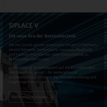
SIPLACE V
Die neue Ära der Bestücktechnik
Die von Grund auf neu entwickelte SIPLACE V Plattform
vereint führende Performance, maximale Flexibilität
und höchste Präzision bei voller Kompatibilität zu
bestehenden SMT-Linien.
Gleichzeitig ist sie konsequent auf die Anforderungen
der Zukunft ausgelegt – für weitergehende
Automatisierung, effiziente Big-Data-Verarbeitung und
langfristige Investitionssicherheit.
Mehr Informationen