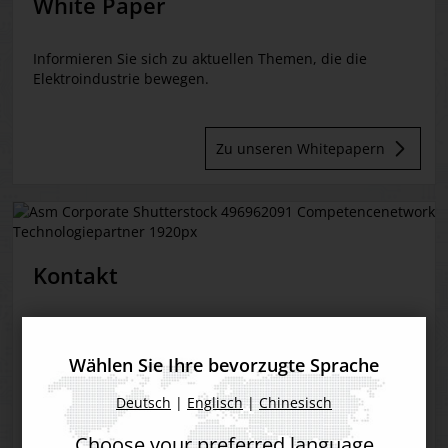
White Paper
Informieren Sie sich zu aktuellen Themen, die die
Elektroindustrie bewegen.
Zu unseren Whitepapern
Kontakt
Sie haben Fragen an uns? Nehmen Sie gerne Kontakt
mit uns auf.
Wählen Sie Ihre bevorzugte Sprache
Deutsch
|
Englisch
|
Chinesisch
Zu unseren Kontakten
Choose your preferred language