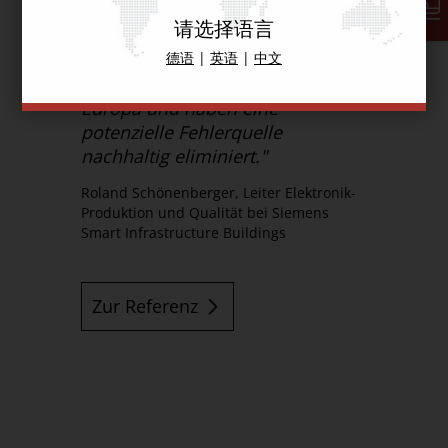
Mit Hilfe des Hermes-Protokolls
请选择语言
lädt jede Maschine automatisch
das neue Programm. Mit dieser
德语
|
英语
|
中文
Funktion sind wir Vorreiter in
Europa und haben eine
potenzielle Fehlerquelle
nachhaltig eliminiert."
Roland Schönenberger, Leiter Elektronik-
Produktion und Qualität bei Siemens
Smart Infrastructure Buildings
Zur Referenz