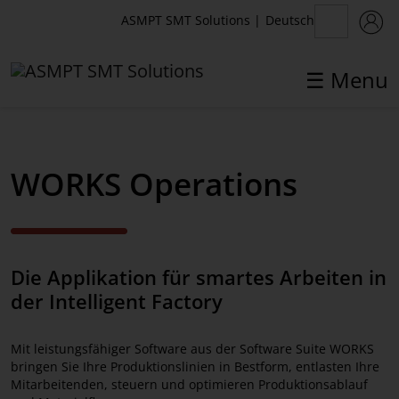
Deutsch
ASMPT SMT Solutions
|
☰ Menu
✕
Back
WORKS Operations
Software Solutions
WORKS Software Suite
Die Applikation für smartes Arbeiten in
WORKS Planning
der Intelligent Factory
WORKS Logistics
Mit leistungsfähiger Software aus der Software Suite WORKS
WORKS Preparation
bringen Sie Ihre Produktionslinien in Bestform, entlasten Ihre
Mitarbeitenden, steuern und optimieren Produktionsablauf
WORKS Operations