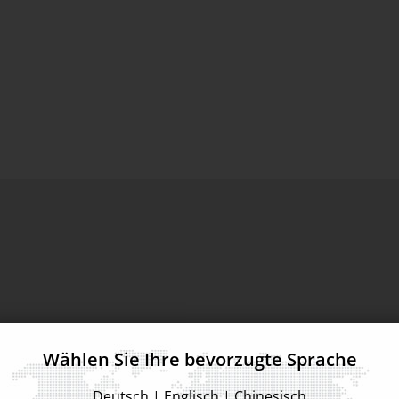
ung
Wählen Sie Ihre bevorzugte Sprache
 von ASMPT
Deutsch
|
Englisch
|
Chinesisch