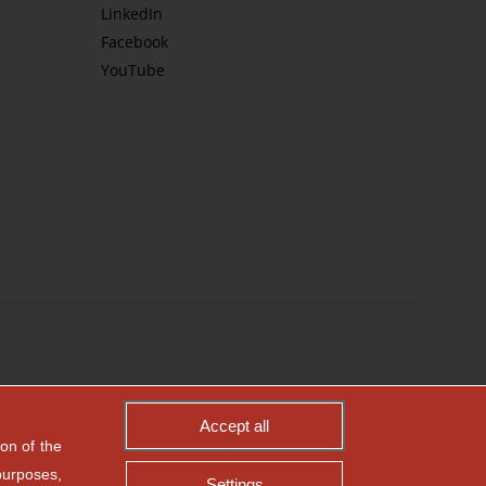
LinkedIn
Facebook
YouTube
Accept all
on of the
purposes,
Settings