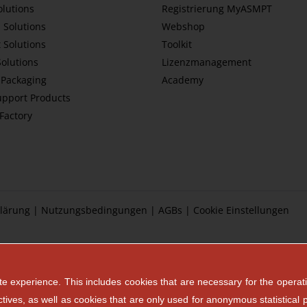
olutions
Registrierung MyASMPT
 Solutions
Webshop
 Solutions
Toolkit
Solutions
Lizenzmanagement
Packaging
Academy
upport Products
tFactory
lärung
|
Nutzungsbedingungen
|
AGBs
|
Cookie Einstellungen
e experience. This includes cookies that are necessary for the operati
ctives, as well as cookies that are only used for anonymous statistical 