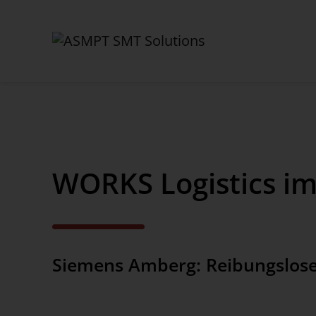
✕
Back
WORKS Logistics i
Aktuelles
News
Presse
Siemens Amberg: Reibungslose
Webinare
Newsletter