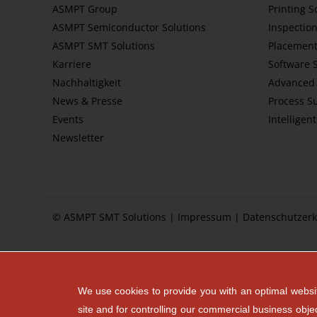
ASMPT Group
Printing S
ASMPT Semiconductor Solutions
Inspection
ASMPT SMT Solutions
Placement
Karriere
Software 
Nachhaltigkeit
Advanced 
News & Presse
Process S
Events
Intelligen
Newsletter
© ASMPT SMT Solutions |
Impressum
|
Datenschutzerk
We use cookies to provide you with an optimal websit
site and for controlling our commercial business obje