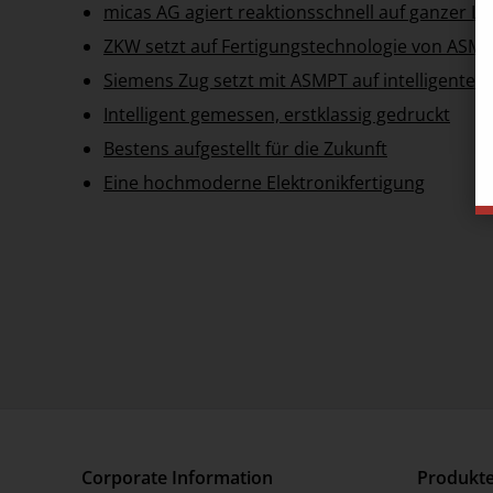
micas AG agiert reaktionsschnell auf ganzer Lin
ZKW setzt auf Fertigungstechnologie von ASM
Siemens Zug setzt mit ASMPT auf intelligente 
Intelligent gemessen, erstklassig gedruckt
Bestens aufgestellt für die Zukunft
Eine hochmoderne Elektronikfertigung
Corporate Information
Produkt