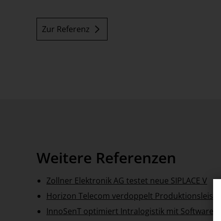
Events
Zur Referenz
Referenzen
Weitere Referenzen
Zollner Elektronik AG testet neue SIPLACE V
Horizon Telecom verdoppelt Produktionsleist
InnoSenT optimiert Intralogistik mit Software