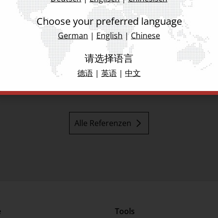
ie
Choose your preferred language
PT
German
|
English
|
Chinese
Automatisierung
请选择语言
德语
|
英语
|
中文
Alle Referenzen
e
Tools