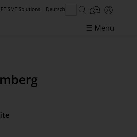
PT SMT Solutions
|
Deutsch
☰ Menu
SMT-Themen im Fokus
Amberg
ite