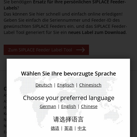
Sie benötigen
Ersatz für Ihre persönlichen SIPLACE Feeder-
Labels
?
Academy
Das können Sie hier schnell und einfach online erledigen!
Geben Sie einfach die Seriennummer und Feeder-ID des
Component Support Online
gewünschten SIPLACE Feeders ein, und das SIPLACE Feeder-
Label Tool generiert für Sie ein
neues Label zum Download
.
Reparatur-Service
Feeder Label Tool
Zum SIPLACE Feeder Label Tool
Bilder-Datenbank
Wählen Sie Ihre bevorzugte Sprache
Deutsch
|
Englisch
|
Chinesisch
Corporate Information
Produkte
ASMPT Group
Printing Solutions
Choose your preferred language
ASMPT Semiconductor Solutions
Inspection Solutions
German
|
English
|
Chinese
ASMPT SMT Solutions
Placement Solutions
Karriere
Software Solutions
请选择语言
Nachhaltigkeit
Advanced Packaging
News & Presse
Process Support Products
德语
|
英语
|
中文
Events
IntelligentFactory