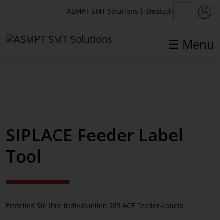
Deutsch
ASMPT SMT Solutions
|
☰ Menu
✕
Back
MyASMPT
SIPLACE Feeder Label
Customer Portal
Tool
Registrierung
Webshop
Toolkit
Erstellen Sie Ihre individuellen SIPLACE Feeder-Labels
Lizenz-Management