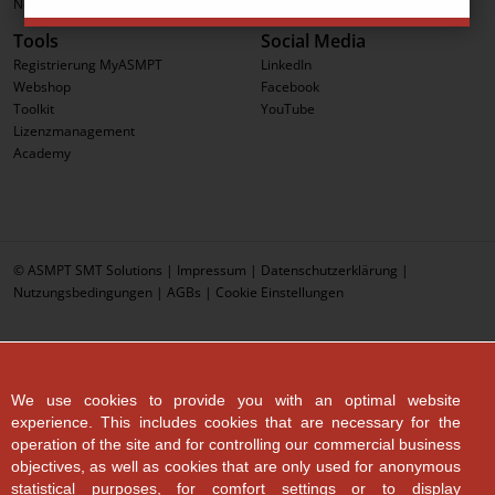
Newsletter
Tools
Social Media
Registrierung MyASMPT
LinkedIn
Webshop
Facebook
Toolkit
YouTube
Lizenzmanagement
Academy
© ASMPT SMT Solutions |
Impressum
|
Datenschutzerklärung
|
Nutzungsbedingungen
|
AGBs
|
Cookie Einstellungen
We use cookies to provide you with an optimal website
experience. This includes cookies that are necessary for the
operation of the site and for controlling our commercial business
objectives, as well as cookies that are only used for anonymous
statistical purposes, for comfort settings or to display