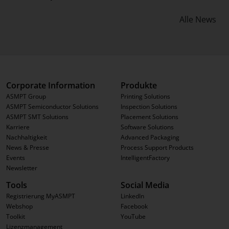
Alle News
Corporate Information
Produkte
ASMPT Group
Printing Solutions
ASMPT Semiconductor Solutions
Inspection Solutions
ASMPT SMT Solutions
Placement Solutions
Karriere
Software Solutions
Nachhaltigkeit
Advanced Packaging
News & Presse
Process Support Products
Events
IntelligentFactory
Newsletter
Tools
Social Media
Registrierung MyASMPT
LinkedIn
Webshop
Facebook
Toolkit
YouTube
Lizenzmanagement