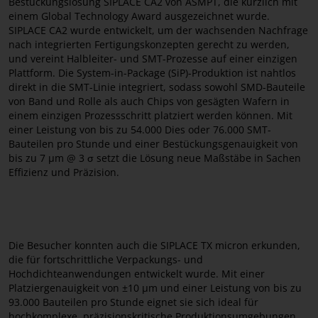
Bestückungslösung SIPLACE CA2 von ASMPT, die kürzlich mit
einem Global Technology Award ausgezeichnet wurde.
SIPLACE CA2 wurde entwickelt, um der wachsenden Nachfrage
nach integrierten Fertigungskonzepten gerecht zu werden,
und vereint Halbleiter- und SMT-Prozesse auf einer einzigen
Plattform. Die System-in-Package (SiP)-Produktion ist nahtlos
direkt in die SMT-Linie integriert, sodass sowohl SMD-Bauteile
von Band und Rolle als auch Chips von gesägten Wafern in
einem einzigen Prozessschritt platziert werden können. Mit
einer Leistung von bis zu 54.000 Dies oder 76.000 SMT-
Bauteilen pro Stunde und einer Bestückungsgenauigkeit von
bis zu 7 µm @ 3 σ setzt die Lösung neue Maßstäbe in Sachen
Effizienz und Präzision.
Die Besucher konnten auch die SIPLACE TX micron erkunden,
die für fortschrittliche Verpackungs- und
Hochdichteanwendungen entwickelt wurde. Mit einer
Platziergenauigkeit von ±10 µm und einer Leistung von bis zu
93.000 Bauteilen pro Stunde eignet sie sich ideal für
hochkomplexe, präzisionskritische Produktionsumgebungen.