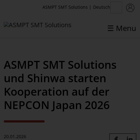
Deutsch
ASMPT SMT Solutions
|
☰ Menu
✕
Back
ASMPT SMT Solutions
Aktuelles
und Shinwa starten
News
Kooperation auf der
Presse
NEPCON Japan 2026
Webinare
Newsletter
20.01.2026
Events