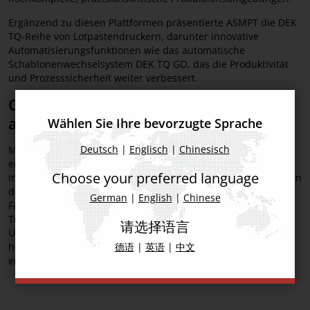
Ergänzend zu diesen Plattformen präsentierte ASMPT die DEK
TQ-Reihe von Lotpastendruckern, darunter innovative
Automatisierungsfunktionen wie das automatische
Schablonenwechselsystem DEK TQ GO, das die Produktivität
und Prozesssicherheit weiter verbessert.
OEM & ODM services und factory
automation (FA) service
Wählen Sie Ihre bevorzugte Sprache
Deutsch
|
Englisch
|
Chinesisch
Mit einem starken Vertriebs- und Supportnetzwerk in Japan
erwies sich Shinwa als idealer Partner für ASMPT-Lösungen,
Choose your preferred language
insbesondere für den Automobilsektor. Durch die Kombination
der Fachkompetenz von Shinwa im Bereich
German
|
English
|
Chinese
Fabrikautomatisierung mit dem Fokus von ASMPT auf digitale
Transformation und intelligente Fabriken bieten die
请选择语言
Unternehmen zukunftsfähige Fertigungslösungen, die
höchsten Standards in Bezug auf Präzision und Leistung
德语
|
英语
|
中文
entsprechen.