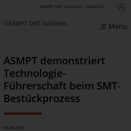
Deutsch
ASMPT SMT Solutions
|
☰ Menu
✕
Back
ASMPT demonstriert
Aktuelles
Technologie-
News
Führerschaft beim SMT-
Presse
Bestückprozess
Webinare
Newsletter
09.04.2025
Events