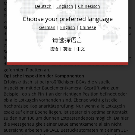
Moderne KI-Prozessoren benötigen eine enorme Anzahl von
Deutsch
|
Englisch
|
Chinesisch
Kontakten, die schon bald in die Zehntausende gehen wird.
Diese sind zudem unregelmäßig auf der Anschlussfläche
Choose your preferred language
verteilt, so dass eine Beschreibung von Hand einer
German
|
English
|
Chinese
Sisyphusarbeit gleichkäme. SIPLACE Bestückautomaten können
die Anordnung der Kontaktstellen über die Bauelementkamera
请选择语言
automatisch einlesen oder die entsprechenden
Geometriedaten des Herstellers über eine standardisierte
德语
|
英语
|
中文
Schnittstelle übernehmen. Dies gilt selbstverständlich auch
für die SIPLACE Vision Teach Station. Für die sichere Aufnahme
der BGAs bietet ASMPT ein breites Sortiment an individuell
geformten Pipetten an.
Optische Inspektion der Komponenten
Erfolgskritisch ist bei großflächigen BGAs die visuelle
Inspektion mit der Bauelementkamera. Geprüft wird zum
Beispiel, ob sich Pin 1 an der richtigen Position befindet oder
ob alle Lotkugeln vorhanden sind. Ebenso wichtig ist die
hochpräzise Koplanaritätsprüfung: Nur wenn alle Lotkugeln
exakt auf einer Ebene liegen, ist später ein optimaler Kontakt
zu den nur 100 µm dünnen Lotpastendepots möglich. Da hier
die Messgenauigkeit einer Bauelementkamera allein nicht
ausreicht, arbeiten SIPLACE Bestückautomaten mit einem 3D-