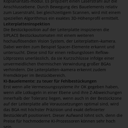
Koplanaritäts-modul. Es projiziert einen Laserstrahl auf die
Anschlussebene. Durch Bewegung des Bauelements relativ
zum Laserstrahl, bei gleichzeitigem Scannen, wird mit einem
speziellen Algorithmus ein exaktes 3D-Höhenprofil ermittelt.
Leiterplatteninspektion
Die Bestückposition auf der Leiterplatte inspizieren die
SIPLACE Bestückautomaten mit einem weiteren
hochauflösenden Vision System, der Leiterplatten¬kamera.
Dabei werden zum Beispiel Spacer-Elemente erkannt und
untersucht. Diese sind für einen reibungslosen Reflow-
Lötprozess unerlässlich, da sie Kurzschlüsse infolge einer
unvermeidlichen thermischen Verwindung großer BGAs
verhindern. Die Leiterplatten¬kamera erkennt zudem
Fremdkörper im Bestückbereich.
KI-Bauelemente: zu teuer für Fehlbestückungen
Erst wenn alle Vermessungssysteme ihr OK gegeben haben,
wenn alle Lotkugeln in einer Ebene und ihre Z-Abweichungen
innerhalb der Toleranz liegen, wenn auch in der Bestückzone
auf der Leiterplatte alle Voraussetzungen optimal sind, wird
das BGA mit höchster Präzision und exakt definierter
Bestückkraft positioniert. Dieser Aufwand lohnt sich, denn die
Preise für hochmoderne KI-Prozessoren können sehr hoch
sein.