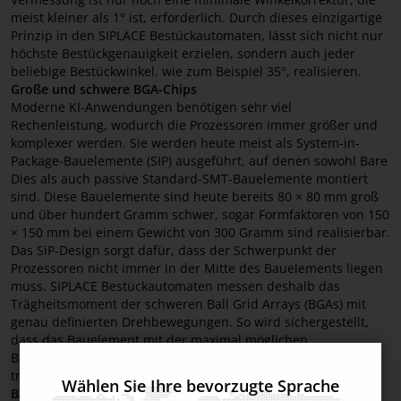
meist kleiner als 1° ist, erforderlich. Durch dieses einzigartige
Prinzip in den SIPLACE Bestückautomaten, lässt sich nicht nur
höchste Bestückgenauigkeit erzielen, sondern auch jeder
beliebige Bestückwinkel, wie zum Beispiel 35°, realisieren.
Große und schwere BGA-Chips
Moderne KI-Anwendungen benötigen sehr viel
Rechenleistung, wodurch die Prozessoren immer größer und
komplexer werden. Sie werden heute meist als System-in-
Package-Bauelemente (SIP) ausgeführt, auf denen sowohl Bare
Dies als auch passive Standard-SMT-Bauelemente montiert
sind. Diese Bauelemente sind heute bereits 80 × 80 mm groß
und über hundert Gramm schwer, sogar Formfaktoren von 150
× 150 mm bei einem Gewicht von 300 Gramm sind realisierbar.
Das SiP-Design sorgt dafür, dass der Schwerpunkt der
Prozessoren nicht immer in der Mitte des Bauelements liegen
muss. SIPLACE Bestückautomaten messen deshalb das
Trägheitsmoment der schweren Ball Grid Arrays (BGAs) mit
genau definierten Drehbewegungen. So wird sichergestellt,
dass das Bauelement mit der maximal möglichen
Beschleunigung transportiert wird, ohne dass
trägheitsbedingte Störungen auftreten.
Wählen Sie Ihre bevorzugte Sprache
Bald 10.000 bis 20.000 Anschlüsse