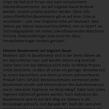
Chips mit Ball Grid Arrays und stark miniaturisierte
Standardbauelemente, die auf engstem Raum bestückt
werden, müssen präzise platziert werden. Diese sehr
unterschiedlichen Bauelemente gilt es auf einer Linie zu
verarbeiten – und zwar möglichst nahe am Idealwert: Zero
Defects per Million Opportunities (DPMO). Hier ist ASMPT als
Technologiepionier mit seinen zukunftsweisenden Maschinen
führend. Elektronikfertiger sind damit für diese
Herausforderungen bestens gerüstet.“
Kleinste Bauelemente auf engstem Raum
Moderne 0201-m-Bauelemente sind in der Breite kleiner als
ein menschliches Haar und werden extrem eng bestückt.
Daher kann sich das Gehäuse nicht mehr im Reflow-Prozess
selbst zentrieren, so dass oft schon ein geringer Winkelversatz
zu einem Kurzschluss und damit zu einem unbrauchbaren
Produkt führt. SIPLACE Bestückautomaten vermessen jedes
Bauelement einzeln und kompensieren den Aufnahmeversatz
durch rotierende Segmente am Bestückkopf. Dabei kann jedes
Segment individuell gedreht werden. Nach Aufnahme des
Bauelements wird es auf dem Weg zur Kamera in die
Bestücklage gebracht, zum Beispiel 90°. Nach der optischen
Vermessung ist nur noch eine minimale Winkelkorrektur, die