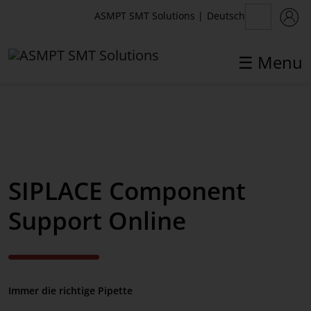
Deutsch
ASMPT SMT Solutions
|
☰ Menu
✕
Back
MyASMPT
SIPLACE Component
Customer Portal
Support Online
Registrierung
Webshop
Toolkit
Immer die richtige Pipette
Lizenz-Management