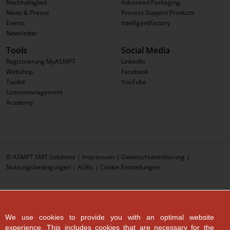
Nachhaltigkeit
Advanced Packaging
News & Presse
Process Support Products
Events
IntelligentFactory
Newsletter
Tools
Social Media
Registrierung MyASMPT
LinkedIn
Webshop
Facebook
Toolkit
YouTube
Lizenzmanagement
Academy
© ASMPT SMT Solutions |
Impressum
|
Datenschutzerklärung
|
Nutzungsbedingungen
|
AGBs
|
Cookie Einstellungen
We use cookies to provide you with an optimal website
experience. This includes cookies that are necessary for the