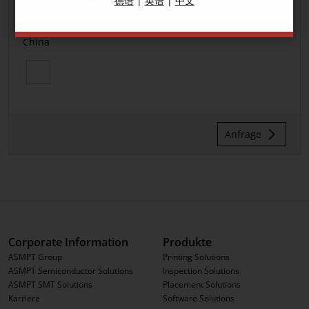
德语
|
英语
|
中文
Yong Wei Zheng
Supplier Contact
China
Anfrage
Corporate Information
Produkte
ASMPT Group
Printing Solutions
ASMPT Semiconductor Solutions
Inspection Solutions
ASMPT SMT Solutions
Placement Solutions
Karriere
Software Solutions