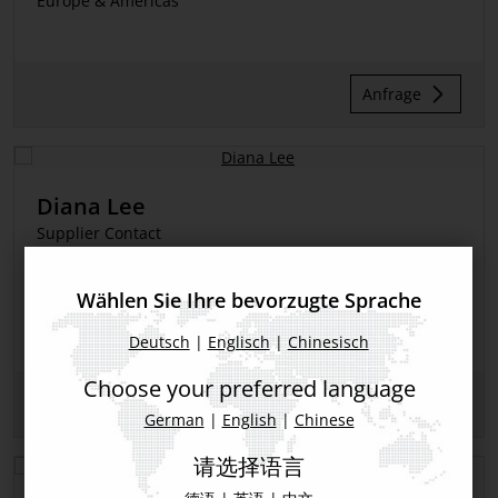
Europe & Americas
Anfrage
Diana Lee
Supplier Contact
South East Asia
Wählen Sie Ihre bevorzugte Sprache
Deutsch
|
Englisch
|
Chinesisch
Choose your preferred language
Anfrage
German
|
English
|
Chinese
请选择语言