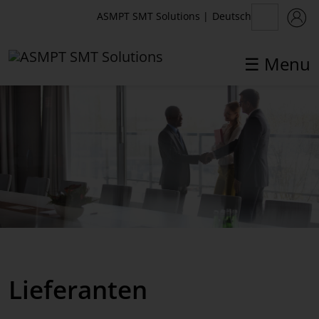
Deutsch
ASMPT SMT Solutions
|
☰ Menu
✕
Back
Kontakt
Vertrieb
Service & Hotline
Training
Lieferanten
Process Support Products
Standorte