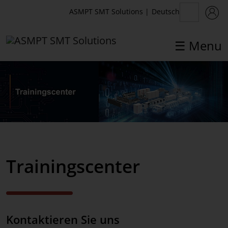
Deutsch
ASMPT SMT Solutions
|
☰ Menu
✕
Back
Kontakt
Vertrieb
Trainingscenter
Service & Hotline
Training
Process Support Products
Kontaktieren Sie uns
Standorte