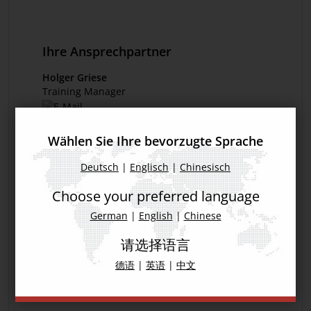
Ihre Ansprechpartner
Holger Griese
Training Manager
Wählen Sie Ihre bevorzugte Sprache
Deutsch
|
Englisch
|
Chinesisch
Choose your preferred language
Nicole Oeckl
Assistentin
German
|
English
|
Chinese
请选择语言
德语
|
英语
|
中文