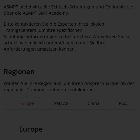
ASMPT bietet virtuelle Echtzeit-Schulungen und Online-Kurse
Presse
über die ASMPT SMT Academy.
Job & Karriere
Bitte kontaktieren Sie die Experten Ihres lokalen
Trainigscenters, um Ihre spezifischen
Lieferanten
Schulungsanforderungen zu besprechen. Wir werden Sie so
schnell wie möglich unterstützen, damit Sie Ihre
Qualität
Anforderungen umsetzen können.
Coordinated Vulnerability Disclosure
Policy
Regionen
Wählen Sie Ihre Region aus, um ihren Ansprechpartner/in des
regionales Trainingscenter zu kontaktieren.
Europe
AMCAS
China
RoA
Europe