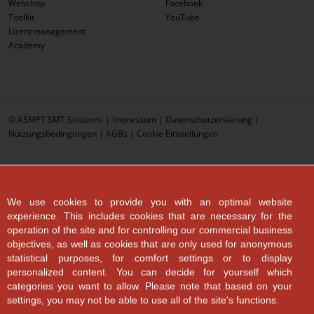
Webshop
Facebook
Toolkit
YouTube
Lizenzmanagement
Academy
© ASMPT SMT Solutions |
Impressum
|
Datenschutzerklärung
|
Nutzungsbedingungen
|
AGBs
|
Cookie Einstellungen
We use cookies to provide you with an optimal website
experience. This includes cookies that are necessary for the
operation of the site and for controlling our commercial business
objectives, as well as cookies that are only used for anonymous
statistical purposes, for comfort settings or to display
personalized content. You can decide for yourself which
categories you want to allow. Please note that based on your
settings, you may not be able to use all of the site's functions.