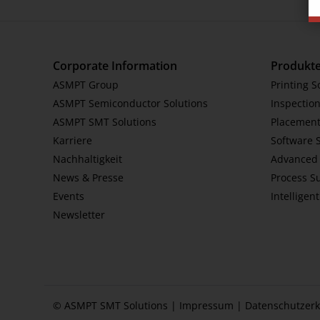
Corporate Information
Produkt
ASMPT Group
Printing S
ASMPT Semiconductor Solutions
Inspection
ASMPT SMT Solutions
Placement
Karriere
Software 
Nachhaltigkeit
Advanced 
News & Presse
Process S
Events
Intelligen
Newsletter
© ASMPT SMT Solutions |
Impressum
|
Datenschutzerk