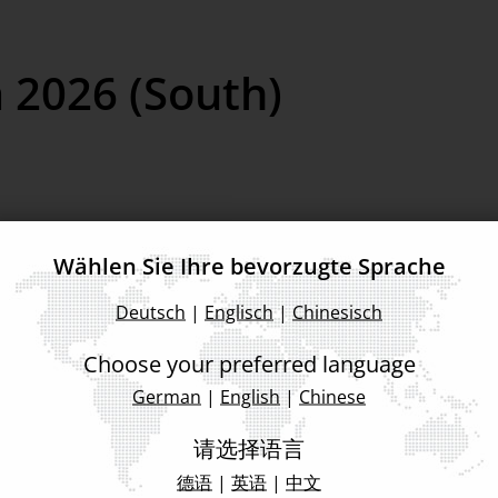
 2026 (South)
Wählen Sie Ihre bevorzugte Sprache
Deutsch
|
Englisch
|
Chinesisch
Choose your preferred language
German
|
English
|
Chinese
请选择语言
Zurück zur Event Liste
德语
|
英语
|
中文