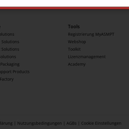
e
Tools
olutions
Registrierung MyASMPT
 Solutions
Webshop
 Solutions
Toolkit
Solutions
Lizenzmanagement
Packaging
Academy
upport Products
tFactory
lärung
|
Nutzungsbedingungen
|
AGBs
|
Cookie Einstellungen