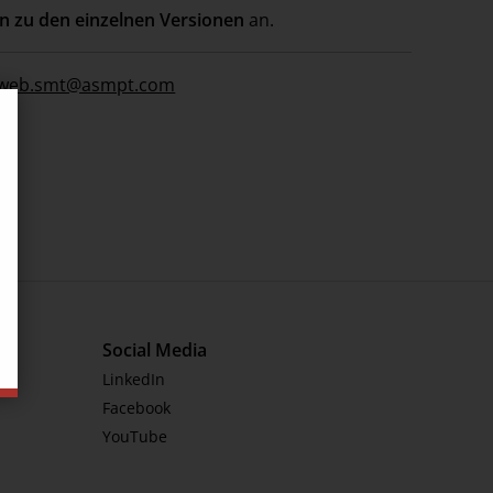
n zu den einzelnen Versionen
an.
web.smt@asmpt.com
Social Media
LinkedIn
Facebook
YouTube