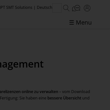
PT SMT Solutions
|
Deutsch
☰ Menu
SMT-Themen im Fokus
anagement
arelizenzen online zu verwalten
– vom Download
 Fertigung: Sie haben eine
bessere Übersicht
und