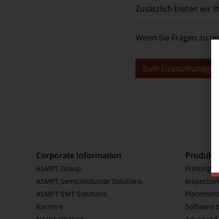
Zusätzlich bieten wir I
Lizenz-Management
Wenn Sie Fragen zu un
Academy
Component Support Online
Zum Lizenzmanagem
Reparatur-Service
Feeder Label Tool
Bilder-Datenbank
Corporate Information
Produkt
ASMPT Group
Printing S
ASMPT Semiconductor Solutions
Inspection
ASMPT SMT Solutions
Placement
Karriere
Software 