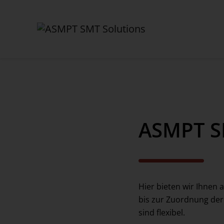
✕
Back
ASMPT S
MyASMPT
Customer Portal
Registrierung
Hier bieten wir Ihnen 
Webshop
bis zur Zuordnung der 
sind flexibel.
Toolkit