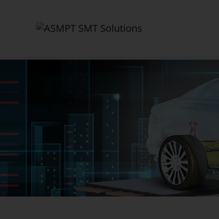
✕
Back
Aktuelles
News
Presse
Webinare
Newsletter