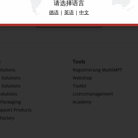
请选择语言
德语
|
英语
|
中文
Zurück zur Event Liste
e
Tools
olutions
Registrierung MyASMPT
 Solutions
Webshop
 Solutions
Toolkit
Solutions
Lizenzmanagement
Packaging
Academy
upport Products
tFactory