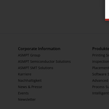
Corporate Information
Produkt
ASMPT Group
Printing S
ASMPT Semiconductor Solutions
Inspection
ASMPT SMT Solutions
Placement
Karriere
Software 
Nachhaltigkeit
Advanced 
News & Presse
Process S
Events
Intelligen
Newsletter