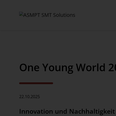
✕
Back
One Young World 2
Aktuelles
News
Presse
22.10.2025
Webinare
Innovation und Nachhaltigkeit
Newsletter