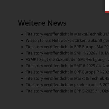
Weitere News
Titelstory veröffentlicht in Markt&Technik 31
Wissen teilen. Netzwerke stärken. Zukunft ges
Titelstory veröffentlicht in EPP Europe Mai 20
Titelstory veröffentlicht in SMT 1-2026 / 18. 
ASMPT zeigt die Zukunft der SMT-Fertigung li
Titelstory veröffentlicht in SMT 6-2025 / 4. 
Titelstory veröffentlicht in EPP Europe P1-202
Titelstory veröffentlicht in Markt & Technik 
Titelstory veröffentlicht in productronic 5-2
Titelstory veröffentlicht in EPP 5-2025 / 1. O