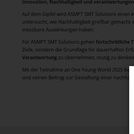
Innovation, Nachhaltigkeit und verantwortungsv
Auf dem Gipfel wird ASMPT SMT Solutions einen
i
untersucht, wie Nachhaltigkeit greifbar gemach
messbare Auswirkungen haben.
Für ASMPT SMT Solutions gehen
fortschrittliche
Ziele, sondern die Grundlage für dauerhaften Erf
Verantwortung
zu übernehmen, mutig zu denken 
Mit der Teilnahme an One Young World 2025 bekr
und seinen Beitrag zur Gestaltung einer nachhalt