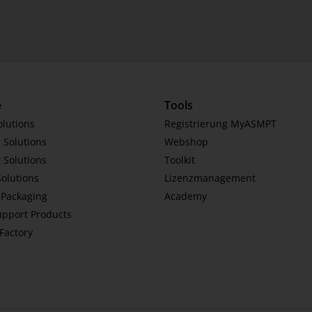
e
Tools
olutions
Registrierung MyASMPT
 Solutions
Webshop
 Solutions
Toolkit
Solutions
Lizenzmanagement
Packaging
Academy
upport Products
tFactory