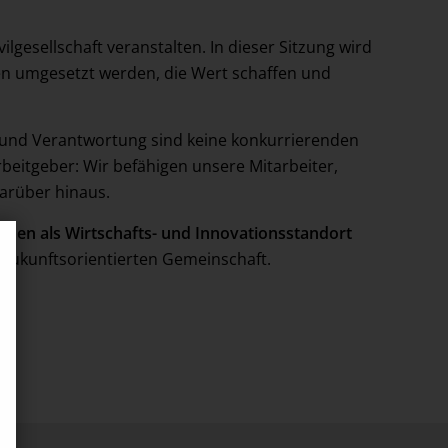
ilgesellschaft veranstalten. In dieser Sitzung wird
en umgesetzt werden, die Wert schaffen und
ät und Verantwortung sind keine konkurrierenden
beitgeber: Wir befähigen unsere Mitarbeiter,
arüber hinaus.
hen als Wirtschafts- und Innovationsstandort
d zukunftsorientierten Gemeinschaft.