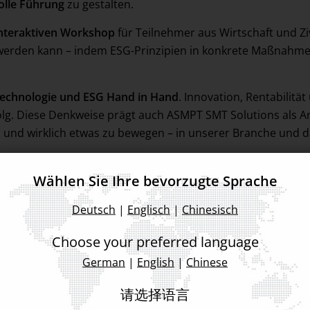
olle Führung
zu gestalten.
nteraktiven Workshop
für Teilnehmer aus Wirtschaft und Ziv
t werden kann – indem ESG-Prinzipien in konkrete Maßnahm
 Technologie und ESG Hand in Hand
. Innovation, Rentabilit
olg. Diese Denkweise prägt auch ASMPT SMT Solutions als Ar
und wirklich etwas zu bewegen – in unserer Branche und d
äftigt ASMPT SMT Solutions auch sein Engagement für
Münc
Wählen Sie Ihre bevorzugte Sprache
igen Zukunft der Stadt gemeinsam mit ihrer vielfältigen un
Deutsch
|
Englisch
|
Chinesisch
Choose your preferred language
German
|
English
|
Chinese
请选择语言