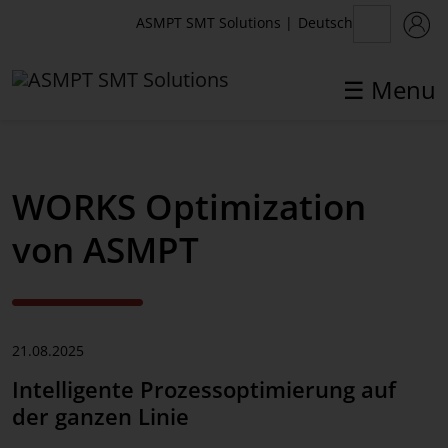
Deutsch
ASMPT SMT Solutions
|
☰ Menu
✕
Back
WORKS Optimization
Aktuelles
von ASMPT
News
Presse
21.08.2025
Webinare
Intelligente Prozessoptimierung auf
Newsletter
der ganzen Linie
Events