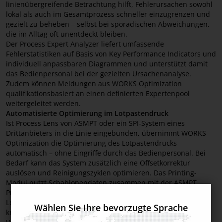
linienübergreifende Betrachtung hilft, Fehlerursachen sowohl
lokal als auch im Gesamtprozess schneller einzugrenzen und
gezielt zu beheben – selbst bei sporadischen Abweichungen,
die im Alltag oft unentdeckt bleiben.
Der Process Expert Analyzer liefert umfassende
Fehlerstatistiken auf Basis von Key Performance Indicators und
individuell anpassbaren Diagrammen und unterstützt damit
das Bedienpersonal bei der gezielten Ursachenanalyse.
Zudem können Meldungen aus WORKS Optimization
qualifikationsbasiert an einen definierten Expertenpool
weitergeleitet werden.
Automatisierte Optimierung im Lotpastendruck
Ist Process Lens von ASMPT oder ein SPI-System eines
Drittanbieters in die Linie eingebunden, übernimmt WORKS
Optimization die Optimierung des Lotpastendrucks
automatisch – ohne Eingriffe durch das Bedienpersonal. Bei
Bedarf kann das System zusätzlich eine Offsetkorrektur
auslösen und Reinigungszyklen optimieren. Das Printing-
Modul nutzt Schablonendaten zusammen mit der ASMPT
Prozesswissensdatenbank, um bereits vor der ersten
Leiterplatte alle relevanten Druckparameter zu ermitteln,
Wählen Sie Ihre bevorzugte Sprache
kritische Layoutbereiche zu kennzeichnen und gezielte