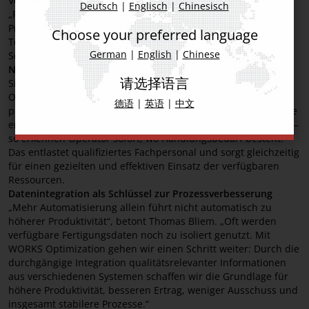
Verbesserungen vorzuschlagen. Mithilfe sogenannter
Deutsch
|
Englisch
|
Chinesisch
„Fractional Experiments“ lässt sich die Einführung neuer
Produkte deutlich beschleunigen: Mit wenigen gezielten
Choose your preferred language
Testdrucken werden optimale Parameter für einen stabilen
German
|
English
|
Chinese
Schablonendruck bestimmt.
Neu: Unterstützung im Bestückprozess
请选择语言
Sind SIPLACE Bestückautomaten im Einsatz, macht WORKS
Optimization Abweichungen im Bestückprozess sichtbar und
德语
|
英语
|
中文
priorisiert die passenden Korrekturmaßnahmen. Die Hinweise
erscheinen direkt auf dem Display der betroffenen Maschine –
so erkennen Operator sofort, wo Handlungsbedarf besteht.
Das entlastet qualifiziertes Fachpersonal und sorgt gleichzeitig
für einen gezielten und effektiven Einsatz der verfügbaren
Ressourcen.
Datenintegration als Schlüssel zur Prozessverbesserung
„Mehr Automatisierung allein führt nicht automatisch zu
höherer Produktivität“, betont Thomas Bliem. „Oft werden
verfügbare Fertigungsdaten noch zu isoliert genutzt. Mit
WORKS Optimization gehen wir einen Schritt weiter: Durch die
durchgängige Integration qualitätsrelevanter Informationen
aus verschiedenen Systemen schaffen wir die Grundlage für
höhere Produktivität, besseren Ertrag, weniger Ausschuss und
insgesamt stabilere Prozesse.“