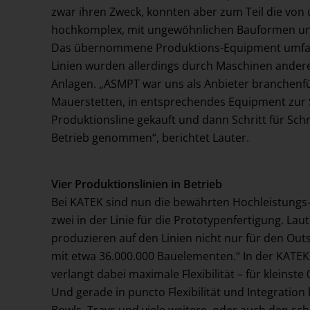
zwar ihren Zweck, konnten aber zum Teil die von 
hochkomplex, mit ungewöhnlichen Bauformen und L
Das übernommene Produktions-Equipment umfasste
Linien wurden allerdings durch Maschinen ander
Anlagen. „ASMPT war uns als Anbieter branchenf
Mauerstetten, in entsprechendes Equipment zur S
Produktionsline gekauft und dann Schritt für Sc
Betrieb genommen“, berichtet Lauter.
Vier Produktionslinien in Betrieb
Bei KATEK sind nun die bewährten Hochleistungs-B
zwei in der Linie für die Prototypenfertigung. Lau
produzieren auf den Linien nicht nur für den Ou
mit etwa 36.000.000 Bauelementen.“ In der KATEK 
verlangt dabei maximale Flexibilität – für klei
Und gerade in puncto Flexibilität und Integration 