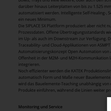
Bowls, Trays und viele weitere, oder auch den 
darüber hinaus Leiterplatten von bis zu 1.525 m
automatisiert werden. Intelligente Self-Healing-, 
ein neues Minimum.
Die SIPLACE SX Plattform produziert aber nicht n
Prozessdaten. Offene Übertragungsstandards wie
im Up- als auch im Downstream zur Verfügung. Di
Traceability- und Cloud-Applikationen von ASMPT
Automatisierungskonzept Open Automation von AS
Offenheit in der M2M- und M2H-Kommunikation l
integrieren.
Noch effizienter werden die KATEK Produktionslin
automatisch Form und Maße neuer Bauelemente.
wird das Bauelemente-Teaching unabhängig von d
Produkte einführen, während die Linien weiter pr
Monitoring und Service