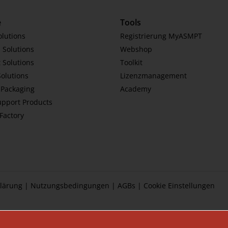
e
Tools
olutions
Registrierung MyASMPT
 Solutions
Webshop
 Solutions
Toolkit
Solutions
Lizenzmanagement
Packaging
Academy
upport Products
tFactory
lärung
|
Nutzungsbedingungen
|
AGBs
|
Cookie Einstellungen