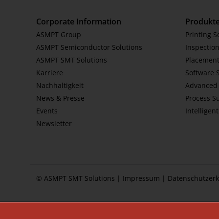
Corporate Information
Produkt
ASMPT Group
Printing S
ASMPT Semiconductor Solutions
Inspection
ASMPT SMT Solutions
Placement
Karriere
Software 
Nachhaltigkeit
Advanced 
News & Presse
Process S
Events
Intelligen
Newsletter
© ASMPT SMT Solutions |
Impressum
|
Datenschutzerk