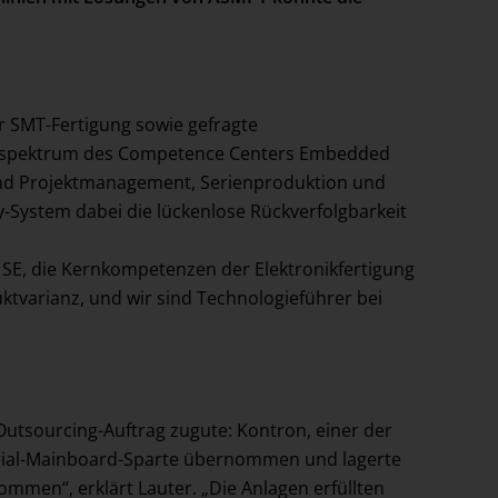
r SMT-Fertigung sowie gefragte
ungsspektrum des Competence Centers Embedded
und Projektmanagement, Serienproduktion und
ty-System dabei die lückenlose Rückverfolgbarkeit
K SE, die Kernkompetenzen der Elektronikfertigung
tvarianz, und wir sind Technologieführer bei
Outsourcing-Auftrag zugute: Kontron, einer der
trial-Mainboard-Sparte übernommen und lagerte
mmen“, erklärt Lauter. „Die Anlagen erfüllten