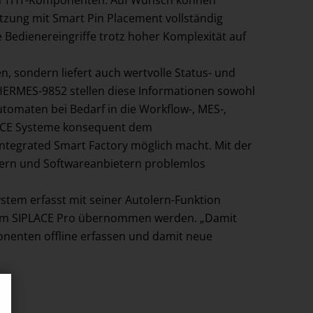
 von THT-Komponenten. Auf Wunsch können
tzung mit Smart Pin Placement vollständig
ie Bedienereingriffe trotz hoher Komplexität auf
, sondern liefert auch wertvolle Status- und
HERMES-9852 stellen diese Informationen sowohl
tomaten bei Bedarf in die Workflow-, MES-,
PLACE Systeme konsequent dem
tegrated Smart Factory möglich macht. Mit der
lern und Softwareanbietern problemlos
ystem erfasst mit seiner Autolern-Funktion
tem SIPLACE Pro übernommen werden. „Damit
onenten offline erfassen und damit neue