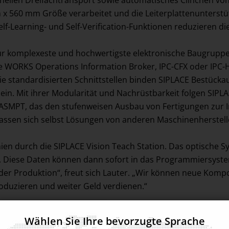
schnellen Dreifachtransport sowie automatisches Clinchen
m x 560 mm Größe verarbeitet und die Leiterplattenunterstü
Self-Learning- und Self-Verification-Funktionen reduzieren d
ur komplexeste und hochwertigste elektronische Baugruppen
 WORKS Operations Information Broker, IPC-CFX oder IPC-
e standardisierten Schnittstellen binden SIPLACE Bestückau
 ein. Mit ihrer Modularität und Nachrüstbarkeit folgen SI
MPT, das den stufenweisen Ausbau von Fertigungen zur In
assen sich selbst Lösungen von anderen Maschinenherstel
ien durch die SIPLACE Vision Teach Station. Das optische S
 Diese Daten können dann sofort in das Programmiersys
er Produktion“, freut sich Lauter. „Wir können neue Komp
oduzieren und weiter Geld verdienen.“
Wählen Sie Ihre bevorzugte Sprache