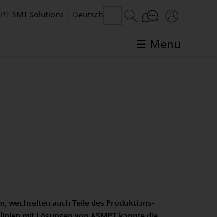
PT SMT Solutions
|
Deutsch
☰ Menu
SMT-Themen im Fokus
, wechselten auch Teile des Produktions-
linien mit Lösungen von ASMPT konnte die