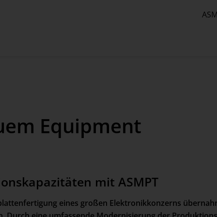
ASM
euem Equipment
tionskapazitäten mit ASMPT
plattenfertigung eines großen Elektronikkonzerns übernahm
. Durch eine umfassende Modernisierung der Produktions