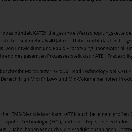
 Europas bündelt KATEK die gesamte Wertschöpfungskette de
rstetten seit mehr als 40 Jahren. Dabei reicht das Leist
: von Entwicklung und Rapid Prototyping über Material- 
Während des gesamten Prozesses stellt das KATEK Traceabili
so beschreibt Marc Lauter, Group Head Technology bei KATE
 Bereich High Mix für Low- und Mid-Volume bei hoher Produk
licher EMS-Dienstleister kam KATEK auch bei einem großen 
omputer Technologie (ECT), hatte von Fujitsu deren Indus
us. „Dabei haben wir auch viele Produktionsanlagen überno