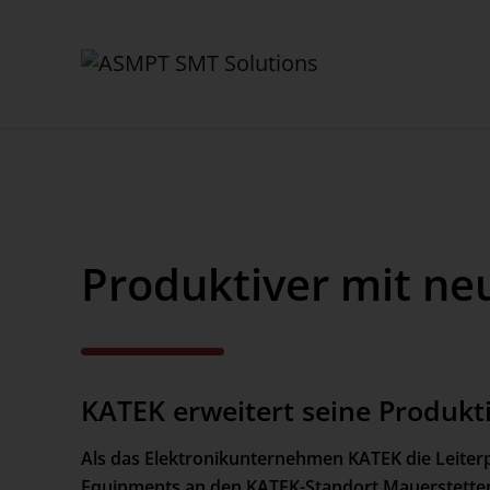
✕
Back
Produktiver mit n
Aktuelles
News
Presse
KATEK erweitert seine Produk
Webinare
Als das Elektronikunternehmen KATEK die Leiter
Newsletter
Equipments an den KATEK-Standort Mauerstetten