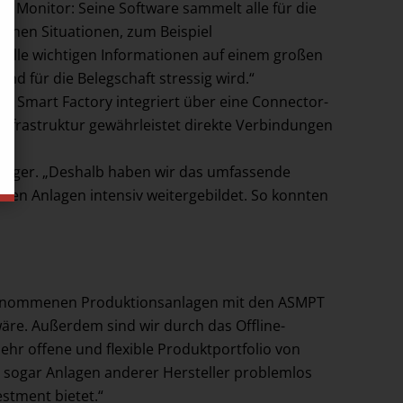
 Monitor: Seine Software sammelt alle für die
chen Situationen, zum Beispiel
 alle wichtigen Informationen auf einem großen
und für die Belegschaft stressig wird.“
te Smart Factory integriert über eine Connector-
Infrastruktur gewährleistet direkte Verbindungen
anager. „Deshalb haben wir das umfassende
en Anlagen intensiv weitergebildet. So konnten
übernommenen Produktionsanlagen mit den ASMPT
re. Außerdem sind wir durch das Offline-
ehr offene und flexible Produktportfolio von
ch sogar Anlagen anderer Hersteller problemlos
stment bietet.“