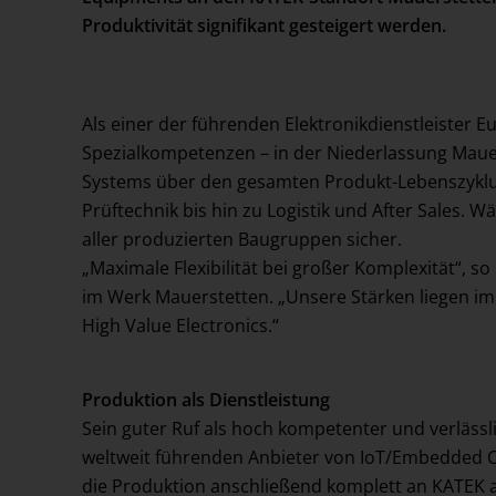
Produktivität signifikant gesteigert werden.
Events
Referenzen
Als einer der führenden Elektronikdienstleister
Spezialkompetenzen – in der Niederlassung Maue
Systems über den gesamten Produkt-Lebenszyklus
Prüftechnik bis hin zu Logistik und After Sales. 
aller produzierten Baugruppen sicher.
„Maximale Flexibilität bei großer Komplexität“, 
im Werk Mauerstetten. „Unsere Stärken liegen im
High Value Electronics.“
Produktion als Dienstleistung
Sein guter Ruf als hoch kompetenter und verläss
weltweit führenden Anbieter von IoT/Embedded C
die Produktion anschließend komplett an KATEK a