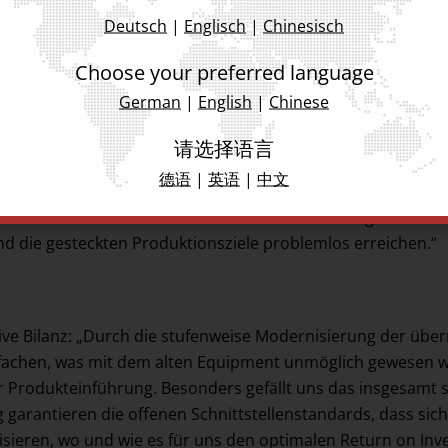
T-Linie behält man am Standort Mauerstetten mit WORKS Line
Deutsch
|
Englisch
|
Chinesisch
IPLACE Bestückautomaten. Ampelanzeigen warnen vor kritis
pps kommt. „WORKS Line Monitor liefert den Mitarbeitenden
Choose your preferred language
. „So können wir sofort eingreifen, bevor es für KATEK teuer 
German
|
English
|
Chinese
atz befindliche Produktionstechnik auch beim Service: Remo
s in einem separaten LAN. Eine weltweite, hochsichere IT-
请选择语言
ware wie auch mit den Technikern vor Ort.
德语
|
英语
|
中文
ne gewisse Umstellung für das Team“, betont der KATEK-M
Mitarbeitenden im Rahmen der Modernisierung für die neu
nd die gesteckten Produktionsziele problemlos erreichen.“
itive Bilanz: „Durch die stufenweise Modernisierung der 
fachen, was mit dem alten Equipment unmöglich gewesen wä
r Produkteinführung. Besonders gefällt uns das insgesamt s
g garantieren die offenen Schnittstellenstandards, dass si
sieren, wo und wie es für uns den optimalen Return on Inve