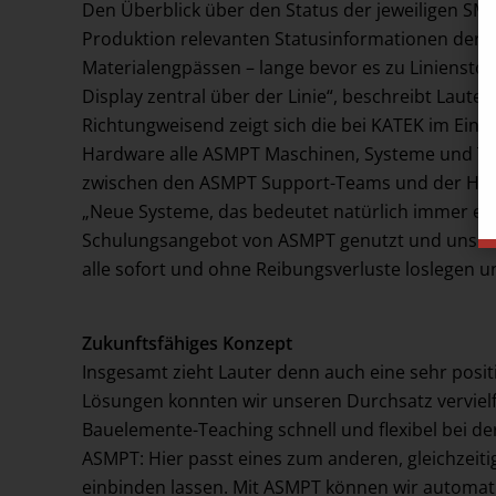
Den Überblick über den Status der jeweiligen SM
Produktion relevanten Statusinformationen der S
Materialengpässen – lange bevor es zu Liniensto
Display zentral über der Linie“, beschreibt Lauter
Richtungweisend zeigt sich die bei KATEK im Eins
Hardware alle ASMPT Maschinen, Systeme und Tool
zwischen den ASMPT Support-Teams und der Hard
„Neue Systeme, das bedeutet natürlich immer ei
Schulungsangebot von ASMPT genutzt und unsere 
alle sofort und ohne Reibungsverluste loslegen u
Zukunftsfähiges Konzept
Insgesamt zieht Lauter denn auch eine sehr pos
Lösungen konnten wir unseren Durchsatz verviel
Bauelemente-Teaching schnell und flexibel bei de
ASMPT: Hier passt eines zum anderen, gleichzeiti
einbinden lassen. Mit ASMPT können wir automati