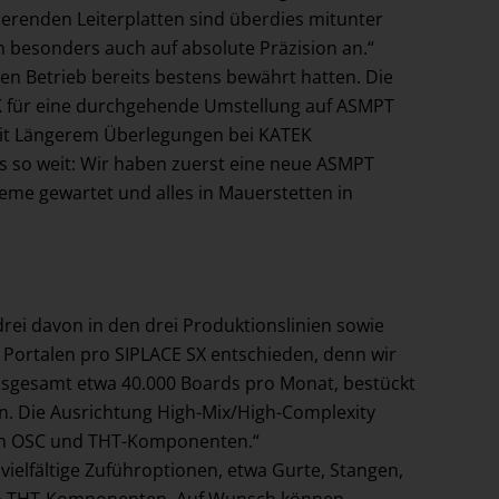
ierenden Leiterplatten sind überdies mitunter
 besonders auch auf absolute Präzision an.“
n Betrieb bereits bestens bewährt hatten. Die
EK für eine durchgehende Umstellung auf ASMPT
eit Längerem Überlegungen bei KATEK
s so weit: Wir haben zuerst eine neue ASMPT
eme gewartet und alles in Mauerstetten in
rei davon in den drei Produktionslinien sowie
ei Portalen pro SIPLACE SX entschieden, denn wir
insgesamt etwa 40.000 Boards pro Monat, bestückt
en. Die Ausrichtung High-Mix/High-Complexity
eren OSC und THT-Komponenten.“
 vielfältige Zuführoptionen, etwa Gurte, Stangen,