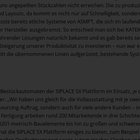
uns angepeilten Stückzahlen nicht erreichen. Die zu produz
ayouts, da kommt es nicht nur auf Schnelligkeit, sondern
 bereits etliche Systeme von ASMPT, die sich im laufende
er Hersteller ausgebremst. So entschied man sich bei KAT
ührender Lösungen natürlich bekannt und es gab bereits s
teigerung unserer Produktivität zu investieren – nun war e
hritt die übernommenen Linien aufgerüstet, bestehende Syst
estückautomaten der SIPLACE SX Plattform im Einsatz, je d
ter: „Wir haben uns gleich für die Vollausstattung mit je zw
tsourcing-Auftrag, sondern auch für viele andere Kunden – 
Fertigung arbeiten rund 200 Mitarbeitende in drei Schicht
nste 0201-metrisch-Bauelemente bis hin zu großen und schw
hat die SIPLACE SX Plattform einiges zu bieten, zum Beispiel