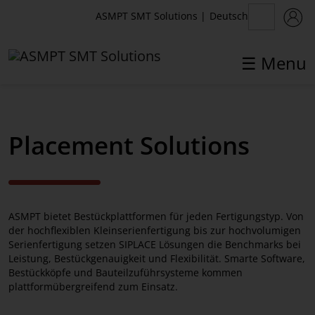
Deutsch
ASMPT SMT Solutions
|
☰ Menu
✕
Back
Placement Solutions
Placement Solutions
SIPLACE V
ASMPT bietet Bestückplattformen für jeden Fertigungstyp. Von
SIPLACE SX
der hochflexiblen Kleinserienfertigung bis zur hochvolumigen
Serienfertigung setzen SIPLACE Lösungen die Benchmarks bei
SIPLACE TX
Leistung, Bestückgenauigkeit und Flexibilität. Smarte Software,
Bestückköpfe und Bauteilzuführsysteme kommen
SIPLACE TX micron
plattformübergreifend zum Einsatz.
SIPLACE X S