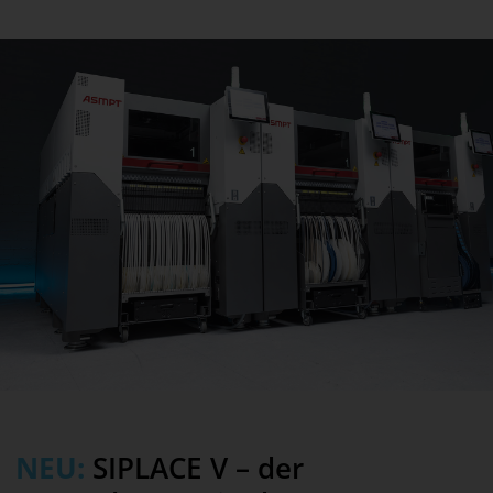
SIPLACE CA2
SIPLACE Smart Features
Pre-Owned Equipment
KPIs für messbaren Erfolg
KI-Server-Anwendungen
Closed-Loop Nozzle Management
NEU:
SIPLACE V – der