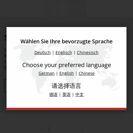
SIPLACE TX
Wählen Sie Ihre bevorzugte Sprache
Unsere kompakten Hochleistungsmodule für die
Deutsch
|
Englisch
|
Chinesisch
Volumenfertigung. Unser SIPLACE TX-Serie bricht alle
Leistungsrekorde – auch in der Bestückung kleinster Bauteile
Choose your preferred language
(0201 metrisch).
German
|
English
|
Chinese
请选择语言
Mehr Informationen
德语
|
英语
|
中文