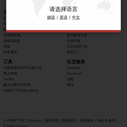
请选择语言
公司信息
产品
德语
|
英语
|
中文
ASMPT集团
印刷解决方案
ASMPT SMT解决方案分部
贴装解决方案
职业发展
检测解决方案
可持续发展
软件解决方案
新闻&媒体
先进封装
活动
工艺支持产品
时事通讯
智慧工厂
工具
社交媒体
注册使用ASMPT在线工具
LinkedIn
网上商城
Facebook
Toolkit
优酷
解决方案证书管理
微信
在线学习平台Academy
© ASMPT SMT Solutions |
版本说明
|
隐私政策
|
使用条款
|
条款 & 条件
|
Cookie Settings