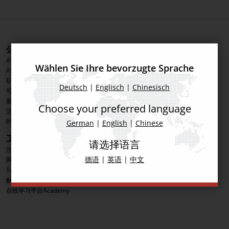
公司信息
产品
ASMPT集团
印刷解决方案
Wählen Sie Ihre bevorzugte Sprache
ASMPT SMT解决方案分部
贴装解决方案
职业发展
检测解决方案
Deutsch
|
Englisch
|
Chinesisch
可持续发展
软件解决方案
新闻&媒体
先进封装
Choose your preferred language
活动
工艺支持产品
时事通讯
智慧工厂
German
|
English
|
Chinese
工具
社交媒体
请选择语言
注册使用ASMPT在线工具
LinkedIn
德语
|
英语
|
中文
网上商城
Facebook
Toolkit
优酷
解决方案证书管理
微信
在线学习平台Academy