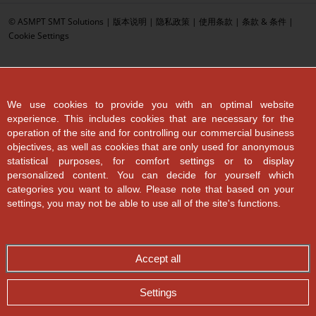
© ASMPT SMT Solutions |
版本说明
|
隐私政策
|
使用条款
|
条款 & 条件
|
Cookie Settings
We use cookies to provide you with an optimal website
experience. This includes cookies that are necessary for the
operation of the site and for controlling our commercial business
objectives, as well as cookies that are only used for anonymous
statistical purposes, for comfort settings or to display
personalized content. You can decide for yourself which
categories you want to allow. Please note that based on your
settings, you may not be able to use all of the site's functions.
Accept all
Settings