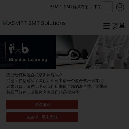
中文
ASMPT SMT解决方案
|
☰ 菜单
✕
返回
Back
Academy在线学习
混合式学习
在线学习
欧洲课程
虚拟现实
美洲课程
讲师指导
中国课程
混合式学习
亚洲其它地区课程