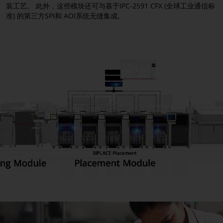
装工艺。 此外，这些模块还可与基于IPC-2591 CFX (全球工业通信标
WORKS Monitoring
准) 的第三方SPI和 AOI系统无缝集成。
WORKS Optimization
WORKS Integration
WORKS Programming
Factory Solutions
Factory Equipment Center
Factory Material Manager
Virtual Assist
SMT Analytics