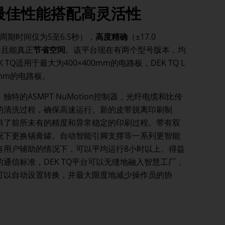
最佳性能搭配高灵活性
周期时间仅为5至6.5秒），
高度精确
（±17.0
），并且能真正
节省空间
。该平台现在有两个型号版本，均
K TQ适用于最大为400×400mm的电路板，DEK TQ L
0mm的电路板。
特的ASMPT NuMotion控制器，光纤电缆和比传
的清洗过程，确保高速运行。新的皮带脱离印刷制
供了前所未有的精度和异常稳定的印刷过程。带有双
况下更换锡膏罐。自动智能引脚支撑等一系列更智能
有用户辅助的情况下，可以平均运行8小时以上。得益
通信标准，DEK TQ平台可以无缝地融入智慧工厂，
可以自动设置转换，并最大限度地减少操作员的协