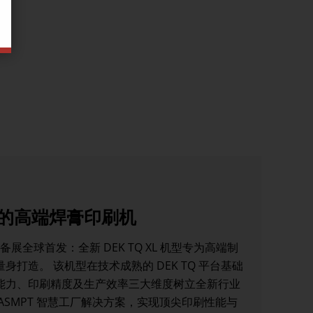
B 的高端焊膏印刷机
备展全球首发：全新 DEK TQ XL 机型专为高端制
打造。 该机型在技术成熟的 DEK TQ 平台基础
能力、印刷精度及生产效率三大维度树立全新行业
ASMPT 智慧工厂解决方案，实现顶尖印刷性能与