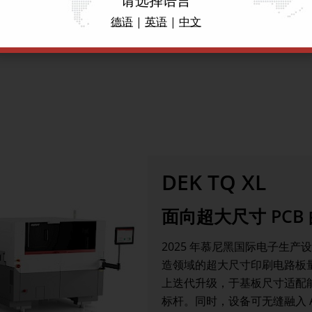
德语
|
英语
|
中文
DEK TQ XL
面向超大尺寸 PC
2025 年慕尼黑国际电子生产设
造领域的超大尺寸印刷电路板量身
上迭代升级，于基板尺寸适配
标杆。同时，设备可无缝融入 