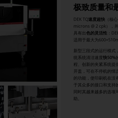
极致质量和
翻新设备
DEK TQ
速度超快
（核心
microns @ 2 cpk
具有出
色的灵活性
：DE
适用于最大为600×51
新型三段式的运行模式，独
统系统清洁速度
快50%
程、创新的夹紧系统提
开盖，可在不停机的情
的功能，使印刷机在没
于其众多的接口和支持的
同时其越来越多的选项
助。