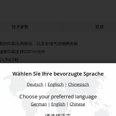
技术参数
联接
新的印刷头和驱动，以及全域气动钢网夹板
pk，锡膏印刷支持0201m元件
 L为6.5秒
带脱离印刷、ASMPT NuMotion控制器
Wählen Sie Ihre bevorzugte Sprache
有22米钢网纸和7升清洁剂 ，自动锡膏管理系统以及DEK智能
支持离线编程
Deutsch
|
Englisch
|
Chinesisch
平米，DEK TQ L的占地面积为1.95平米
Choose your preferred language
German
|
English
|
Chinese
请选择语言