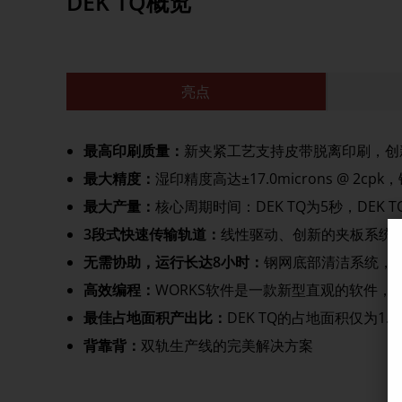
DEK TQ概览
亮点
最高印刷质量：
新夹紧工艺支持皮带脱离印刷，创
最大精度：
湿印精度高达±17.0microns @ 2c
最大产量：
核心周期时间：DEK TQ为5秒，DEK TQ
3段式快速传输轨道：
线性驱动、创新的夹板系统、皮
无需协助，运行长达8小时：
钢网底部清洁系统，带
高效编程：
WORKS软件是一款新型直观的软件，
最佳占地面积产出比：
DEK TQ的占地面积仅为1.3
背靠背：
双轨生产线的完美解决方案