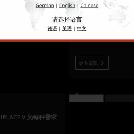
German
|
English
|
Chinese
100 % 卓越工艺
请选择语言
品质追求，毫不妥协：S
德语
|
英语
|
中文
恒久制程稳定性能。
更多資訊
LACE V 为每种需求