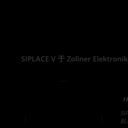
SIPLACE V 于 Zollner Elekt
S
贴