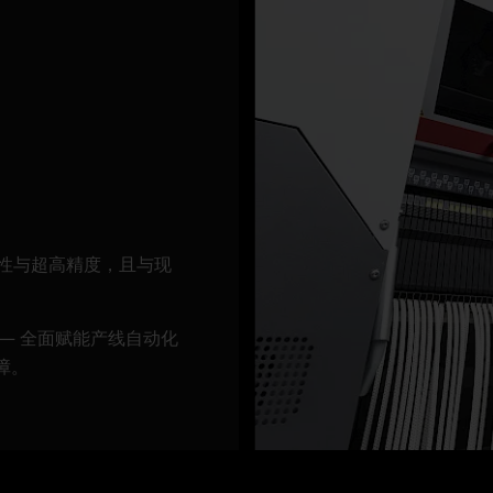
SIPLACE X S
SIPLACE CA2
SIPLACE智能功能
翻新设备
KPI
灵活性与超高精度，且与现
闭环式吸嘴管理
— 全面赋能产线自动化
AI服务器应用
障。