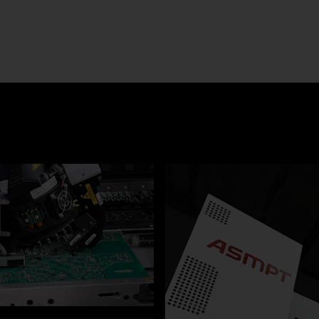
Back
贴装解决方案
SIPLACE V
SIPLACE SX
SIPLACE TX
SIPLACE TX micron