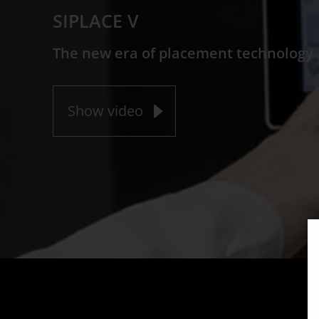
SIPLACE V
The new era of placement technology
Show video