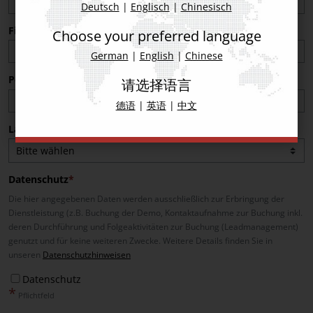
Deutsch
|
Englisch
|
Chinesisch
Firma
Choose your preferred language
German
|
English
|
Chinese
Postleitzahl Firmenstandort
请选择语言
德语
|
英语
|
中文
Land
Datenschutz
Die hier angegebenen Daten werden ausschließlich zur Erbringung der
Dienstleistung (z.B. Buchung der Demo, Kontaktaufnahme zur Buchung inkl.
deren Durchführung und Folgeaktivitäten zur Buchung (Leadmanagement)
genutzt und für keine weiteren Zwecke. Weitere Details finden Sie in
unseren
Datenschutzhinweisen
Datenschutz
*
Pflichtfeld